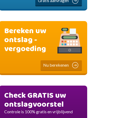
Gratis aanvragen
Bereken uw
ontslag -
vergoeding
Nu berekenen
Check GRATIS uw
ontslagvoorstel
Controle is 100% gratis en vrijblijvend