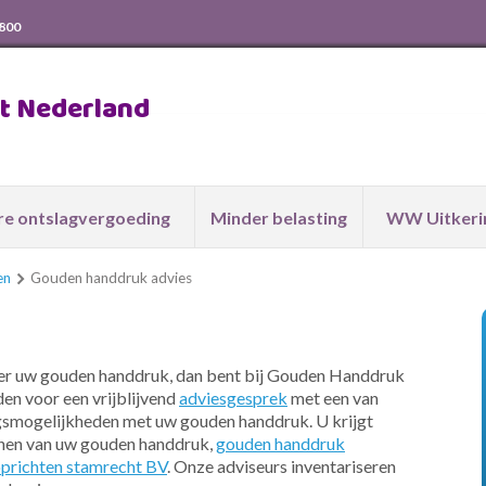
 800
ht Nederland
e ontslagvergoeding
Minder belasting
WW Uitkeri
en
Gouden handdruk advies
over uw gouden handdruk, dan bent bij Gouden Handdruk
den voor een vrijblijvend
adviesgesprek
met een van
ngsmogelijkheden met uw gouden handdruk. U krijgt
lonen van uw gouden handdruk,
gouden handdruk
prichten stamrecht BV
. Onze adviseurs inventariseren