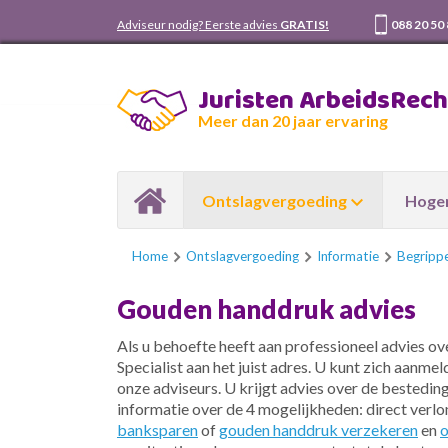
Adviseur nodig? Eerste advies
GRATIS!
088 20 50
Juristen ArbeidsRec
Meer dan 20 jaar ervaring
Ontslagvergoeding
Hoger
Home
Ontslagvergoeding
Informatie
Begripp
Gouden handdruk advies
Als u behoefte heeft aan professioneel advies 
Specialist aan het juist adres. U kunt zich aanmel
onze adviseurs. U krijgt advies over de bestedi
informatie over de 4 mogelijkheden: direct ver
banksparen
of
gouden handdruk verzekeren
en
o