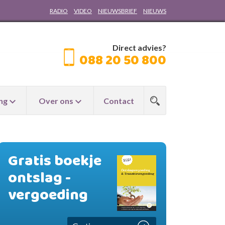
RADIO
VIDEO
NIEUWSBRIEF
NIEUWS
Direct advies?
088 20 50 800
ng
Over ons
Contact
Gratis boekje
ontslag -
vergoeding