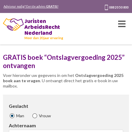
Adviseur nodig? Eerste advies
GRATIS!
088 20 50 800
Juristen
ArbeidsRecht
Nederland
Meer dan 20 jaar ervaring
GRATIS boek “Ontslagvergoeding 2025”
ontvangen
Voer hieronder uw gegevens in om het
Ontslagvergoeding 2025
boek aan te vragen
. U ontvangt direct het gratis e-book in uw
mailbox.
Geslacht
Man
Vrouw
Achternaam