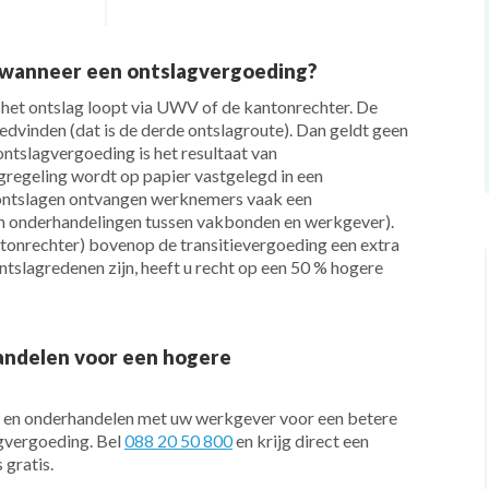
 wanneer een ontslagvergoeding?
s het ontslag loopt via UWV of de kantonrechter. De
edvinden (dat is de derde ontslagroute). Dan geldt geen
ntslagvergoeding is het resultaat van
gregeling wordt op papier vastgelegd in een
 ontslagen ontvangen werknemers vaak een
van onderhandelingen tussen vakbonden en werkgever).
ntonrechter) bovenop de transitievergoeding een extra
tslagredenen zijn, heeft u recht op een 50 % hogere
andelen voor een hogere
ag en onderhandelen met uw werkgever voor een betere
agvergoeding. Bel
088 20 50 800
en krijg direct een
 gratis.