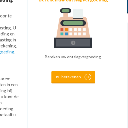
oor te
asting. U
eding en
sting in
rekening.
goeding.
Bereken uw ontslagvergoeding.
nu berekenen
paren:
ten in een
ing bij
 u kunt de
n
goeding
etaalt u