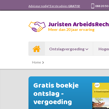
Adviseur nodig? Eerste advies
GRATIS!
088 20 50
Juristen ArbeidsRec
Meer dan 20 jaar ervaring
Ontslagvergoeding
Hoger
Home
Gratis boekje
ontslag -
vergoeding