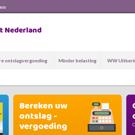
 800
ht Nederland
e ontslagvergoeding
Minder belasting
WW Uitkeri
Bereken uw
ontslag -
vergoeding
C