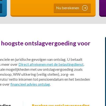
Nu berekenen
e hoogste ontslagvergoeding voor
nciele en juridische gevolgen van ontslag. U betaalt
es meer over
Direct afrekenen met de belastingdienst
.
scale mogelijkheden met uw ontslagvergoeding zoals
ensloop, WW uitkering (veilig stellen), zorg- en
bruto/ netto inkomen tot pensioendatum en het besteden
ie over
financieel advies ontslag
.
eding
Bereken uw ontslagvergoeding