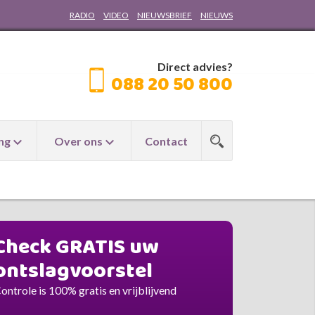
RADIO
VIDEO
NIEUWSBRIEF
NIEUWS
Direct advies?
088 20 50 800
ng
Over ons
Contact
Check GRATIS uw
ontslagvoorstel
ontrole is 100% gratis en vrijblijvend