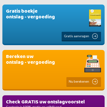
Gratis boekje
ontslag - vergoeding
Gratis aanvragen
Bereken uw
ontslag - vergoeding
Nu berekenen
Check GRATIS uw ontslagvoorstel
Controle is 100% gratis en vrijblijvend