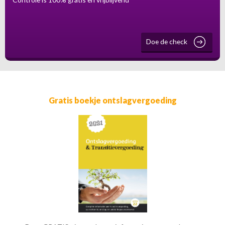
Doe de check
Gratis boekje ontslagvergoeding