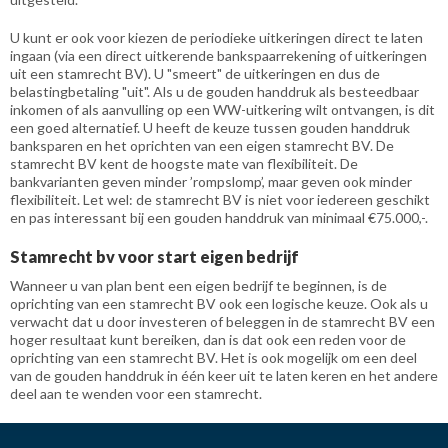
U kunt er ook voor kiezen de periodieke uitkeringen direct te laten
ingaan (via een direct uitkerende bankspaarrekening of uitkeringen
uit een stamrecht BV). U "smeert" de uitkeringen en dus de
belastingbetaling "uit". Als u de gouden handdruk als besteedbaar
inkomen of als aanvulling op een WW-uitkering wilt ontvangen, is dit
een goed alternatief. U heeft de keuze tussen gouden handdruk
banksparen en het oprichten van een eigen stamrecht BV. De
stamrecht BV kent de hoogste mate van flexibiliteit. De
bankvarianten geven minder ’rompslomp’, maar geven ook minder
flexibiliteit. Let wel: de stamrecht BV is niet voor iedereen geschikt
en pas interessant bij een gouden handdruk van minimaal €75.000,-.
Stamrecht bv voor start eigen bedrijf
Wanneer u van plan bent een eigen bedrijf te beginnen, is de
oprichting van een stamrecht BV ook een logische keuze. Ook als u
verwacht dat u door investeren of beleggen in de stamrecht BV een
hoger resultaat kunt bereiken, dan is dat ook een reden voor de
oprichting van een stamrecht BV. Het is ook mogelijk om een deel
van de gouden handdruk in één keer uit te laten keren en het andere
deel aan te wenden voor een stamrecht.