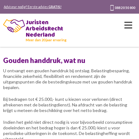
Adviseur nodig? Eerste advies
GRATIS!
088 20 50 800
Juristen
ArbeidsRecht
Nederland
Meer dan 20 jaar ervaring
Gouden handdruk, wat nu
U ontvangt een gouden handdruk bij ontslag. Belastingbesparing,
financiële zekerheid, flexibiliteit en rendement zijn de
uitgangspunten die de bestedingskeuze met uw gouden handdruk
bepalen.
Bij bedragen tot € 25.000,- kunt u kiezen voor verlonen (direct
afrekenen met de belastingdienst). Na afdracht van de belasting
krijgt u meteen de beschikking over het netto bedrag.
Indien het geld niet direct nodig is voor bijvoorbeeld consumptieve
doeleinden en het bedrag hoger is dan € 25.000,-kiest u voor
periodieke uitkeringen in de toekomst. De belastingheffing wordt
uitgesteld.