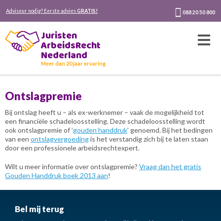
Adviseur nodig? Eerste advies
GRATIS!
088 20 50 800
Juristen
ArbeidsRecht
Nederland
Meer dan 20 jaar ervaring
Ontslagpremie
Bij ontslag heeft u – als ex-werknemer – vaak de mogelijkheid tot
een financiële schadeloosstelling. Deze schadeloosstelling wordt
ook ontslagpremie of ’
gouden handdruk
’ genoemd. Bij het bedingen
van een
ontslagvergoeding
is het verstandig zich bij te laten staan
door een professionele arbeidsrechtexpert.
Wilt u meer informatie over ontslagpremie?
Vraag dan het gratis
Gouden Handdruk boek 2013 aan
!
Bel mij terug