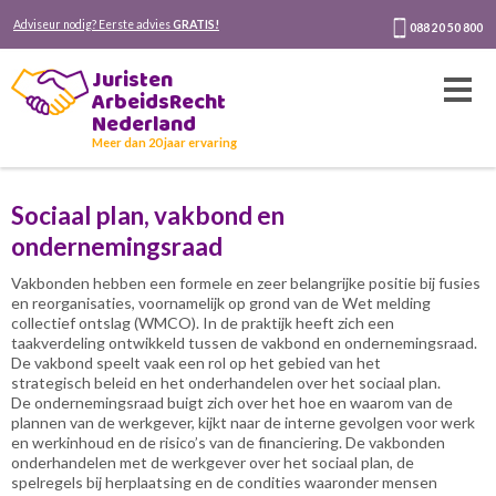
Adviseur nodig? Eerste advies
GRATIS!
088 20 50 800
Juristen
ArbeidsRecht
Nederland
Meer dan 20 jaar ervaring
Sociaal plan, vakbond en
ondernemingsraad
Vakbonden hebben een formele en zeer belangrijke positie bij fusies
en reorganisaties, voornamelijk op grond van de Wet melding
collectief ontslag (WMCO). In de praktijk heeft zich een
taakverdeling ontwikkeld tussen de vakbond en ondernemingsraad.
De vakbond speelt vaak een rol op het gebied van het
strategisch beleid en het onderhandelen over het sociaal plan.
De ondernemingsraad buigt zich over het hoe en waarom van de
plannen van de werkgever, kijkt naar de interne gevolgen voor werk
en werkinhoud en de risico’s van de financiering. De vakbonden
onderhandelen met de werkgever over het sociaal plan, de
spelregels bij herplaatsing en de condities waaronder mensen