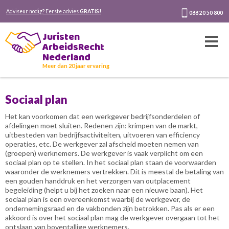
Adviseur nodig? Eerste advies
GRATIS!
088 20 50 800
Juristen
ArbeidsRecht
Nederland
Meer dan 20 jaar ervaring
Sociaal plan
Het kan voorkomen dat een werkgever bedrijfsonderdelen of
afdelingen moet sluiten. Redenen zijn: krimpen van de markt,
uitbesteden van bedrijfsactiviteiten, uitvoeren van efficiency
operaties, etc. De werkgever zal afscheid moeten nemen van
(groepen) werknemers. De werkgever is vaak verplicht om een
sociaal plan op te stellen. In het sociaal plan staan de voorwaarden
waaronder de werknemers vertrekken. Dit is meestal de betaling van
een gouden handdruk en het verzorgen van outplacement
begeleiding (helpt u bij het zoeken naar een nieuwe baan). Het
sociaal plan is een overeenkomst waarbij de werkgever, de
ondernemingsraad en de vakbonden zijn betrokken. Pas als er een
akkoord is over het sociaal plan mag de werkgever overgaan tot het
ontslaan van boventallige werknemers.