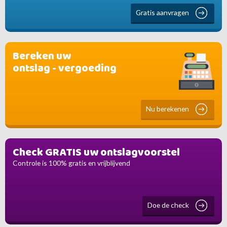
Gratis aanvragen
Bereken uw
ontslag - vergoeding
Nu berekenen
Check GRATIS uw ontslagvoorstel
Controle is 100% gratis en vrijblijvend
Doe de check