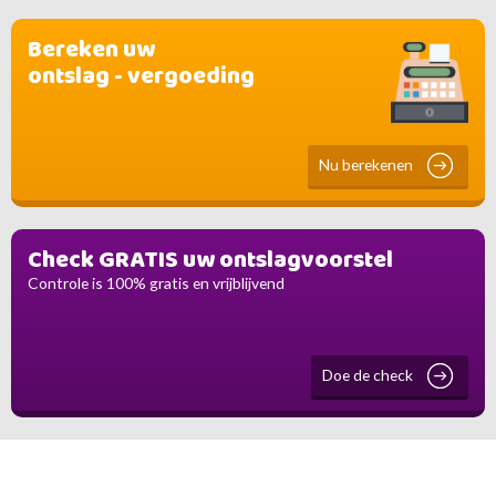
Bereken uw
ontslag - vergoeding
Nu berekenen
Check GRATIS uw ontslagvoorstel
Controle is 100% gratis en vrijblijvend
Doe de check