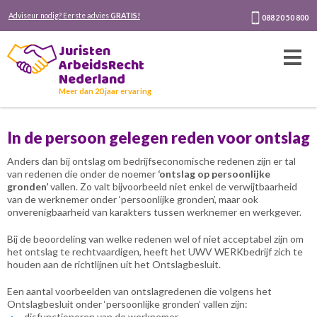
Adviseur nodig? Eerste advies
GRATIS!
088 20 50 800
Juristen
ArbeidsRecht
Nederland
Meer dan 20 jaar ervaring
In de persoon gelegen reden voor ontslag
Anders dan bij ontslag om bedrijfseconomische redenen zijn er tal
van redenen die onder de noemer
‘ontslag op persoonlijke
gronden’
vallen. Zo valt bijvoorbeeld niet enkel de verwijtbaarheid
van de werknemer onder ‘persoonlijke gronden’, maar ook
onverenigbaarheid van karakters tussen werknemer en werkgever.
Bij de beoordeling van welke redenen wel of niet acceptabel zijn om
het ontslag te rechtvaardigen, heeft het UWV WERKbedrijf zich te
houden aan de richtlijnen uit het Ontslagbesluit.
Een aantal voorbeelden van ontslagredenen die volgens het
Ontslagbesluit onder ‘persoonlijke gronden’ vallen zijn:
disfunctioneren van de werknemer