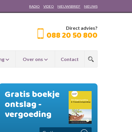
RADIO
VIDEO
NIEUWSBRIEF
NIEUWS
Direct advies?
088 20 50 800
ng
Over ons
Contact
Gratis boekje
ontslag -
vergoeding