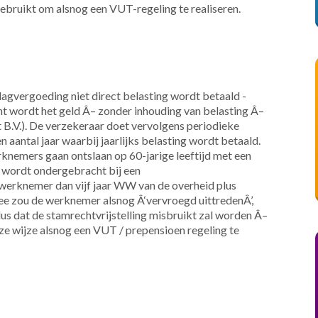
gebruikt om alsnog een VUT-regeling te realiseren.
slagvergoeding niet direct belasting wordt betaald -
echt wordt het geld Â– zonder inhouding van belasting Â–
 B.V.). De verzekeraar doet vervolgens periodieke
n aantal jaar waarbij jaarlijks belasting wordt betaald.
knemers gaan ontslaan op 60-jarige leeftijd met een
 wordt ondergebracht bij een
 werknemer dan vijf jaar WW van de overheid plus
mee zou de werknemer alsnog Â‘vervroegd uittredenÂ’,
dus dat de stamrechtvrijstelling misbruikt zal worden Â–
wijze alsnog een VUT / prepensioen regeling te