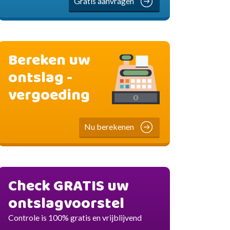
Gratis aanvragen
Bereken uw
ontslag -
vergoeding
Nu berekenen
Check GRATIS uw
ontslagvoorstel
Controle is 100% gratis en vrijblijvend