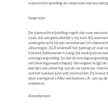
stamrechtvrijstelling als sluiproute kan worden 
Sluiproute
De stamrechtvrijstelling regelt dat over een ont
zoals dat wel gebruikelijk is bij loon. Bij stamr
ondergebracht bij een verzekeraar (of stamrecht
uitkeringen. Zij Â‘smerenÂ’ het bedrag uit over ee
Kabinet Balkenende is bang dat bedrijven nu wer
ontslagvergoeding. En dat de ontslagvergoeding
verzekeringsmaatschappij. Vervolgens krijgt de
jaarlijks een uitkering van de verzekeraar. Hier
wat het kabinet juist wilt voorkomen. Zij vreest 
door werkgevers Ã©n werknemers Â– om op deze 
realiseren.
Amendement