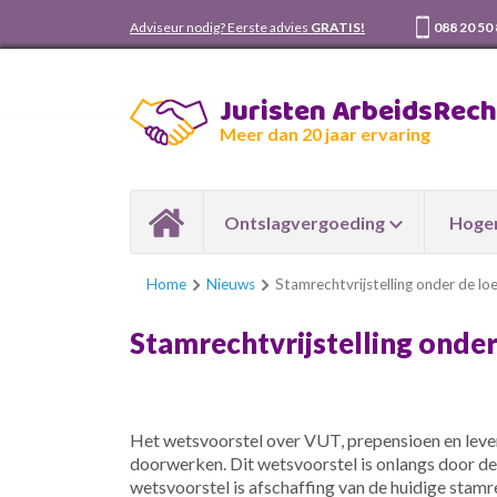
Adviseur nodig? Eerste advies
GRATIS!
088 20 50
Juristen ArbeidsRec
Meer dan 20 jaar ervaring
Ontslagvergoeding
Hoger
Home
Nieuws
Stamrechtvrijstelling onder de lo
Stamrechtvrijstelling onder
Het wetsvoorstel over VUT, prepensioen en leven
doorwerken. Dit wetsvoorstel is onlangs door 
wetsvoorstel is afschaffing van de huidige stamre