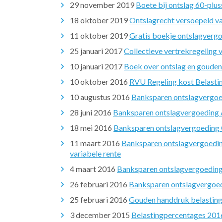
29 november 2019
Boete bij ontslag 60-plus
18 oktober 2019
Ontslagrecht versoepeld v
11 oktober 2019
Gratis boekje ontslagverg
25 januari 2017
Collectieve vertrekregeling
10 januari 2017
Boek over ontslag en goude
10 oktober 2016
RVU Regeling kost Belastin
10 augustus 2016
Banksparen ontslagvergoe
28 juni 2016
Banksparen ontslagvergoeding A
18 mei 2016
Banksparen ontslagvergoeding O
11 maart 2016
Banksparen ontslagvergoedin
variabele rente
4 maart 2016
Banksparen ontslagvergoeding
26 februari 2016
Banksparen ontslagvergoed
25 februari 2016
Gouden handdruk belasting
3 december 2015
Belastingpercentages 201