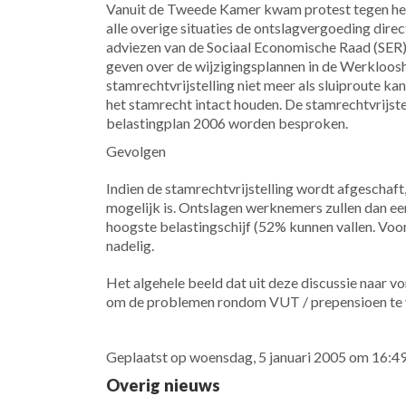
Vanuit de Tweede Kamer kwam protest tegen het 
alle overige situaties de ontslagvergoeding dir
adviezen van de Sociaal Economische Raad (SER)
geven over de wijzigingsplannen in de Werkloosh
stamrechtvrijstelling niet meer als sluiproute ka
het stamrecht intact houden. De stamrechtvrijstel
belastingplan 2006 worden besproken.
Gevolgen
Indien de stamrechtvrijstelling wordt afgeschaft,
mogelijk is. Ontslagen werknemers zullen dan ee
hoogste belastingschijf (52% kunnen vallen. Vooral
nadelig.
Het algehele beeld dat uit deze discussie naar v
om de problemen rondom VUT / prepensioen te 
Geplaatst op woensdag, 5 januari 2005 om 16:4
Overig nieuws