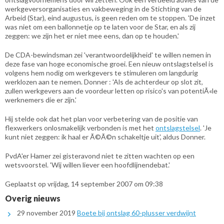
werkgeversorganisaties en vakbeweging in de Stichting van de
Arbeid (Star), eind augustus, is geen reden om te stoppen. 'De inzet
was niet om een ballonnetje op te laten voor de Star, en als zij
zeggen: we zijn het er niet mee eens, dan op te houden.'
De CDA-bewindsman zei 'verantwoordelijkheid' te willen nemen in
deze fase van hoge economische groei. Een nieuw ontslagstelsel is
volgens hem nodig om werkgevers te stimuleren om langdurig
werklozen aan te nemen. Donner : 'Als de achterdeur op slot zit,
zullen werkgevers aan de voordeur letten op risico's van potentiÃ«le
werknemers die er zijn.'
Hij stelde ook dat het plan voor verbetering van de positie van
flexwerkers onlosmakelijk verbonden is met het
ontslagstelsel
. 'Je
kunt niet zeggen: ik haal er Ã©Ã©n schakeltje uit', aldus Donner.
PvdA'er Hamer zei gisteravond niet te zitten wachten op een
wetsvoorstel. 'Wij willen liever een hoofdlijnendebat.'
Geplaatst op vrijdag, 14 september 2007 om 09:38
Overig nieuws
29 november 2019
Boete bij ontslag 60-plusser verdwijnt