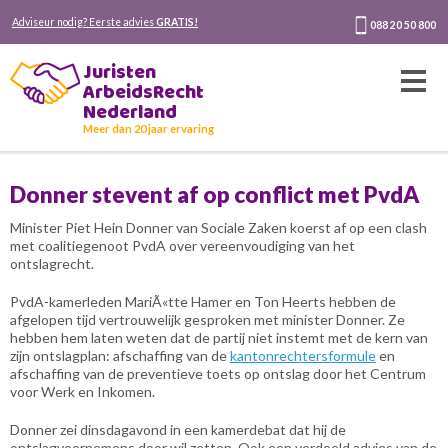
Adviseur nodig? Eerste advies
GRATIS!
088 20 50 800
Juristen
ArbeidsRecht
Nederland
Meer dan 20 jaar ervaring
Donner stevent af op conflict met PvdA
Minister Piet Hein Donner van Sociale Zaken koerst af op een clash
met coalitiegenoot PvdA over vereenvoudiging van het
ontslagrecht.
PvdA-kamerleden MariÃ«tte Hamer en Ton Heerts hebben de
afgelopen tijd vertrouwelijk gesproken met minister Donner. Ze
hebben hem laten weten dat de partij niet instemt met de kern van
zijn ontslagplan: afschaffing van de
kantonrechtersformule
en
afschaffing van de preventieve toets op ontslag door het Centrum
voor Werk en Inkomen.
Donner zei dinsdagavond in een kamerdebat dat hij de
ontslagvoornemens door wil zetten. Ook een verdeeld advies van de