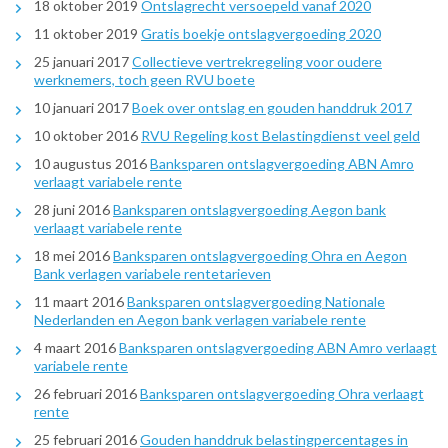
18 oktober 2019
Ontslagrecht versoepeld vanaf 2020
11 oktober 2019
Gratis boekje ontslagvergoeding 2020
25 januari 2017
Collectieve vertrekregeling voor oudere
werknemers, toch geen RVU boete
10 januari 2017
Boek over ontslag en gouden handdruk 2017
10 oktober 2016
RVU Regeling kost Belastingdienst veel geld
10 augustus 2016
Banksparen ontslagvergoeding ABN Amro
verlaagt variabele rente
28 juni 2016
Banksparen ontslagvergoeding Aegon bank
verlaagt variabele rente
18 mei 2016
Banksparen ontslagvergoeding Ohra en Aegon
Bank verlagen variabele rentetarieven
11 maart 2016
Banksparen ontslagvergoeding Nationale
Nederlanden en Aegon bank verlagen variabele rente
4 maart 2016
Banksparen ontslagvergoeding ABN Amro verlaagt
variabele rente
26 februari 2016
Banksparen ontslagvergoeding Ohra verlaagt
rente
25 februari 2016
Gouden handdruk belastingpercentages in