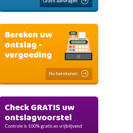
Gratis aanvragen
Bereken uw
ontslag -
vergoeding
Nu berekenen
Check GRATIS uw
ontslagvoorstel
Controle is 100% gratis en vrijblijvend