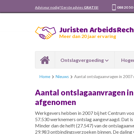
Adviseur nodig? Eerste advies
GRATIS!
088 20 50
Juristen ArbeidsRec
Meer dan 20 jaar ervaring
Ontslagvergoeding
Hoger
Home
Nieuws
Aantal ontslagaanvragen in 2007
Aantal ontslagaanvragen in
afgenomen
Werkgevers hebben in 2007 bij het Centrum voo
57.530 werknemers ontslag aangevraagd. Dat is e
Minder dan de helft (27.547) van de ontslagaanv
29.983 ontbindingsverzoeken binnen. De daling 