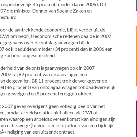
 respectievelijk 45 procent minder dan in 2006). Dit
007 die minister Donner van Sociale Zaken en
estuurd.
oor de aantrekkende economie, blijkt verder uit de
t CWI om bedrijfseconomische redenen daalde in 2007
e gegevens over de ontslagaanvragen bij de
07 ook beduidend minder (34 procent) dan in 2006 een
ige arbeidsongeschiktheid.
erderheid van de ontslagaanvragen ook in 2007
 2007 bij 82 procent van de aanvragen een
an de gevallen. Bij 11 procent trok de werkgever de
deel (86 procent) van ontslagaanvragen tot daadwerkelijk
ragen geweigerd en 8 procent teruggetrokken.
k 2007 geven overigens geen volledig beeld van het
, omdat arbeidsrelaties niet alleen via CWI of
ren waarop een arbeidsovereenkomst kan eindigen zijn
van rechtswege (bijvoorbeeld bij afloop van een tijdelijk
Ã«indiging van een uitzendcontract.