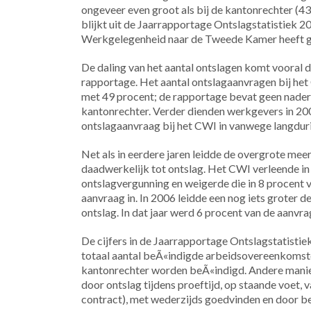
ongeveer even groot als bij de kantonrechter (43
blijkt uit de Jaarrapportage Ontslagstatistiek 2
Werkgelegenheid naar de Tweede Kamer heeft g
De daling van het aantal ontslagen komt vooral d
rapportage. Het aantal ontslagaanvragen bij he
met 49 procent; de rapportage bevat geen nader
kantonrechter. Verder dienden werkgevers in 20
ontslagaanvraag bij het CWI in vanwege langdur
Net als in eerdere jaren leidde de overgrote me
daadwerkelijk tot ontslag. Het CWI verleende in
ontslagvergunning en weigerde die in 8 procent v
aanvraag in. In 2006 leidde een nog iets groter 
ontslag. In dat jaar werd 6 procent van de aanv
De cijfers in de Jaarrapportage Ontslagstatistie
totaal aantal beÃ«indigde arbeidsovereenkomsten
kantonrechter worden beÃ«indigd. Andere manie
door ontslag tijdens proeftijd, op staande voet, 
contract), met wederzijds goedvinden en door be