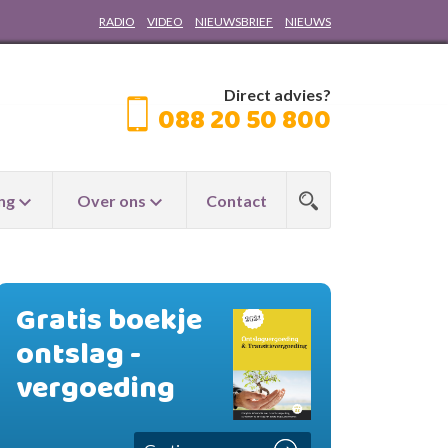
RADIO
VIDEO
NIEUWSBRIEF
NIEUWS
Direct advies?
088 20 50 800
ng
Over ons
Contact
Gratis boekje
ontslag -
vergoeding