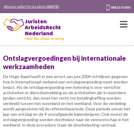
Adviseur nodig? Eerste advies
GRATIS!
088 20 50 800
Juristen
ArbeidsRecht
Nederland
Meer dan 20 jaar ervaring
Ontslagvergoedingen bij internationale
werkzaamheden
De Hoge Raad heeft in een arrest van juni 2004 richtlijnen gegeven
hoe in internationaal verband een ontslagvergoeding moet worden
belast. Als de ontslagvergoeding een beloning is voor verrichte
activiteiten in dienstbetrekking en de activiteiten zijn in meerdere
landen verricht, dan moet het recht tot betalingheffing worden
verdeeld tussen het woonland en het werkland. Voor de verdeling
wordt aangesloten bij de referentieperiode. Deze periode omvat het
jaar van ontslag en de 4 voorafgaande kalenderjaren. Ook moest de
ontslagvergoeding worden doorbelast naar de vennootschap in het
werkland. In deze procedure staat de doorbelasting centraal.