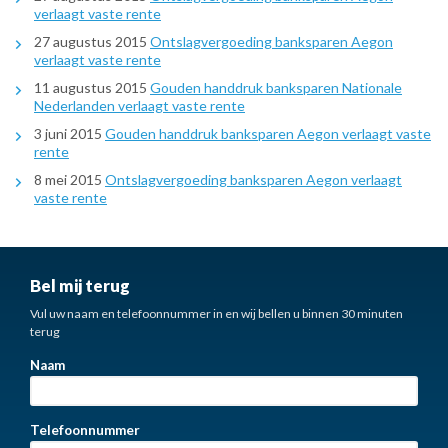
verlaagt vaste rente
27 augustus 2015
Ontslagvergoeding banksparen Aegon
verlaagt vaste rente
11 augustus 2015
Gouden handdruk banksparen Nationale
Nederlanden verlaagt vaste rente
3 juni 2015
Gouden handdruk banksparen Aegon verlaagt vaste
rente
8 mei 2015
Ontslagvergoeding banksparen Aegon verlaagt
vaste rente
Bel mij terug
Vul uw naam en telefoonnummer in en wij bellen u binnen 30 minuten
terug
Naam
Telefoonnummer