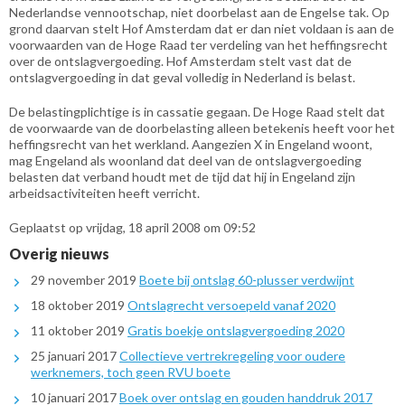
Nederlandse vennootschap, niet doorbelast aan de Engelse tak. Op
grond daarvan stelt Hof Amsterdam dat er dan niet voldaan is aan de
voorwaarden van de Hoge Raad ter verdeling van het heffingsrecht
over de ontslagvergoeding. Hof Amsterdam stelt vast dat de
ontslagvergoeding in dat geval volledig in Nederland is belast.
De belastingplichtige is in cassatie gegaan. De Hoge Raad stelt dat
de voorwaarde van de doorbelasting alleen betekenis heeft voor het
heffingsrecht van het werkland. Aangezien X in Engeland woont,
mag Engeland als woonland dat deel van de ontslagvergoeding
belasten dat verband houdt met de tijd dat hij in Engeland zijn
arbeidsactiviteiten heeft verricht.
Geplaatst op vrijdag, 18 april 2008 om 09:52
Overig nieuws
29 november 2019
Boete bij ontslag 60-plusser verdwijnt
18 oktober 2019
Ontslagrecht versoepeld vanaf 2020
11 oktober 2019
Gratis boekje ontslagvergoeding 2020
25 januari 2017
Collectieve vertrekregeling voor oudere
werknemers, toch geen RVU boete
10 januari 2017
Boek over ontslag en gouden handdruk 2017