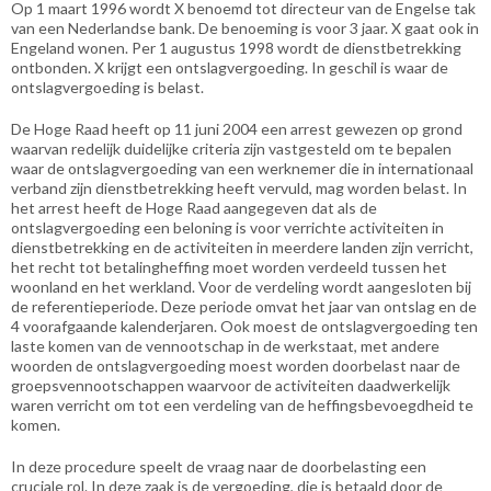
Op 1 maart 1996 wordt X benoemd tot directeur van de Engelse tak
van een Nederlandse bank. De benoeming is voor 3 jaar. X gaat ook in
Engeland wonen. Per 1 augustus 1998 wordt de dienstbetrekking
ontbonden. X krijgt een ontslagvergoeding. In geschil is waar de
ontslagvergoeding is belast.
De Hoge Raad heeft op 11 juni 2004 een arrest gewezen op grond
waarvan redelijk duidelijke criteria zijn vastgesteld om te bepalen
waar de ontslagvergoeding van een werknemer die in internationaal
verband zijn dienstbetrekking heeft vervuld, mag worden belast. In
het arrest heeft de Hoge Raad aangegeven dat als de
ontslagvergoeding een beloning is voor verrichte activiteiten in
dienstbetrekking en de activiteiten in meerdere landen zijn verricht,
het recht tot betalingheffing moet worden verdeeld tussen het
woonland en het werkland. Voor de verdeling wordt aangesloten bij
de referentieperiode. Deze periode omvat het jaar van ontslag en de
4 voorafgaande kalenderjaren. Ook moest de ontslagvergoeding ten
laste komen van de vennootschap in de werkstaat, met andere
woorden de ontslagvergoeding moest worden doorbelast naar de
groepsvennootschappen waarvoor de activiteiten daadwerkelijk
waren verricht om tot een verdeling van de heffingsbevoegdheid te
komen.
In deze procedure speelt de vraag naar de doorbelasting een
cruciale rol. In deze zaak is de vergoeding, die is betaald door de