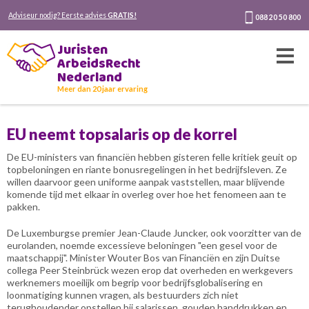
Adviseur nodig? Eerste advies
GRATIS!
088 20 50 800
Juristen
ArbeidsRecht
Nederland
Meer dan 20 jaar ervaring
EU neemt topsalaris op de korrel
De EU-ministers van financiën hebben gisteren felle kritiek geuit op
topbeloningen en riante bonusregelingen in het bedrijfsleven. Ze
willen daarvoor geen uniforme aanpak vaststellen, maar blijvende
komende tijd met elkaar in overleg over hoe het fenomeen aan te
pakken.
De Luxemburgse premier Jean-Claude Juncker, ook voorzitter van de
eurolanden, noemde excessieve beloningen "een gesel voor de
maatschappij". Minister Wouter Bos van Financiën en zijn Duitse
collega Peer Steinbrück wezen erop dat overheden en werkgevers
werknemers moeilijk om begrip voor bedrijfsglobalisering en
loonmatiging kunnen vragen, als bestuurders zich niet
terughoudender opstellen bij salarissen, gouden handdrukken en