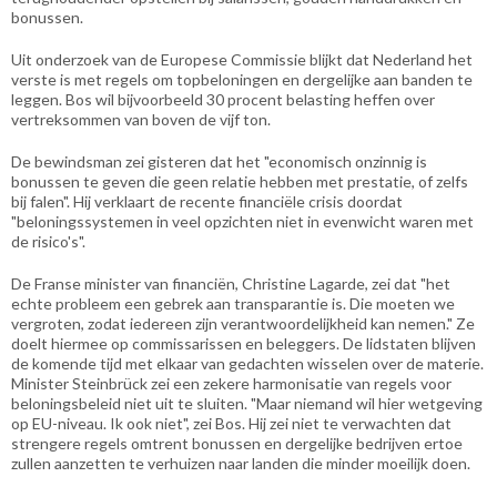
bonussen.
Uit onderzoek van de Europese Commissie blijkt dat Nederland het
verste is met regels om topbeloningen en dergelijke aan banden te
leggen. Bos wil bijvoorbeeld 30 procent belasting heffen over
vertreksommen van boven de vijf ton.
De bewindsman zei gisteren dat het "economisch onzinnig is
bonussen te geven die geen relatie hebben met prestatie, of zelfs
bij falen". Hij verklaart de recente financiële crisis doordat
"beloningssystemen in veel opzichten niet in evenwicht waren met
de risico's".
De Franse minister van financiën, Christine Lagarde, zei dat "het
echte probleem een gebrek aan transparantie is. Die moeten we
vergroten, zodat iedereen zijn verantwoordelijkheid kan nemen." Ze
doelt hiermee op commissarissen en beleggers. De lidstaten blijven
de komende tijd met elkaar van gedachten wisselen over de materie.
Minister Steinbrück zei een zekere harmonisatie van regels voor
beloningsbeleid niet uit te sluiten. "Maar niemand wil hier wetgeving
op EU-niveau. Ik ook niet", zei Bos. Hij zei niet te verwachten dat
strengere regels omtrent bonussen en dergelijke bedrijven ertoe
zullen aanzetten te verhuizen naar landen die minder moeilijk doen.