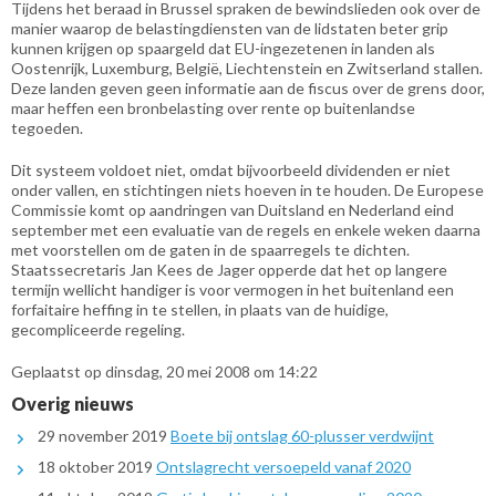
Tijdens het beraad in Brussel spraken de bewindslieden ook over de
manier waarop de belastingdiensten van de lidstaten beter grip
kunnen krijgen op spaargeld dat EU-ingezetenen in landen als
Oostenrijk, Luxemburg, België, Liechtenstein en Zwitserland stallen.
Deze landen geven geen informatie aan de fiscus over de grens door,
maar heffen een bronbelasting over rente op buitenlandse
tegoeden.
Dit systeem voldoet niet, omdat bijvoorbeeld dividenden er niet
onder vallen, en stichtingen niets hoeven in te houden. De Europese
Commissie komt op aandringen van Duitsland en Nederland eind
september met een evaluatie van de regels en enkele weken daarna
met voorstellen om de gaten in de spaarregels te dichten.
Staatssecretaris Jan Kees de Jager opperde dat het op langere
termijn wellicht handiger is voor vermogen in het buitenland een
forfaitaire heffing in te stellen, in plaats van de huidige,
gecompliceerde regeling.
Geplaatst op dinsdag, 20 mei 2008 om 14:22
Overig nieuws
29 november 2019
Boete bij ontslag 60-plusser verdwijnt
18 oktober 2019
Ontslagrecht versoepeld vanaf 2020