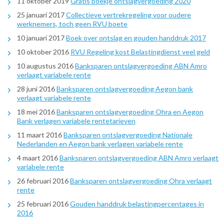
11 oktober 2019
Gratis boekje ontslagvergoeding 2020
25 januari 2017
Collectieve vertrekregeling voor oudere
werknemers, toch geen RVU boete
10 januari 2017
Boek over ontslag en gouden handdruk 2017
10 oktober 2016
RVU Regeling kost Belastingdienst veel geld
10 augustus 2016
Banksparen ontslagvergoeding ABN Amro
verlaagt variabele rente
28 juni 2016
Banksparen ontslagvergoeding Aegon bank
verlaagt variabele rente
18 mei 2016
Banksparen ontslagvergoeding Ohra en Aegon
Bank verlagen variabele rentetarieven
11 maart 2016
Banksparen ontslagvergoeding Nationale
Nederlanden en Aegon bank verlagen variabele rente
4 maart 2016
Banksparen ontslagvergoeding ABN Amro verlaagt
variabele rente
26 februari 2016
Banksparen ontslagvergoeding Ohra verlaagt
rente
25 februari 2016
Gouden handdruk belastingpercentages in
2016