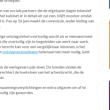
n te helpen.
 van sociale partners die de afgelopen dagen intensief
t kabinet er in detail uit zal zien, blijft onzeker omdat
is. Pas op 16 juni maakt de commissie, onder leiding van
.
ige ontslagstelsel overbodig wordt als er niemand meer
die overtollig zijn te begeleiden van werk naar werk.
terecht kan voor een vergelijkbaar inkomen, is het
en
ontslagvergoedingen
helemaal niet meer nodig, luidt
ls de werkgevers pijn doen. De bonden vinden de
nrechter) de hoeksteen van het arbeidsrecht, die de
as.
panningsverplichtingen en extra uitgaven om af te
bodig zijn geworden.