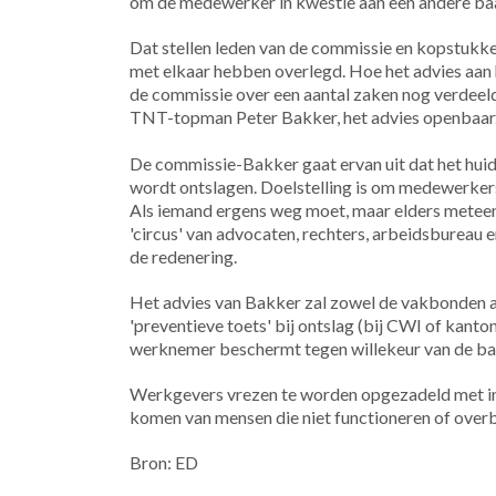
om de medewerker in kwestie aan een andere baa
Dat stellen leden van de commissie en kopstukken
met elkaar hebben overlegd. Hoe het advies aan he
de commissie over een aantal zaken nog verdeeld 
TNT-topman Peter Bakker, het advies openbaar
De commissie-Bakker gaat ervan uit dat het huid
wordt ontslagen. Doelstelling is om medewerkers 
Als iemand ergens weg moet, maar elders meteen 
'circus' van advocaten, rechters, arbeidsbureau 
de redenering.
Het advies van Bakker zal zowel de vakbonden a
'preventieve toets' bij ontslag (bij CWI of kanto
werknemer beschermt tegen willekeur van de ba
Werkgevers vrezen te worden opgezadeld met ins
komen van mensen die niet functioneren of over
Bron: ED