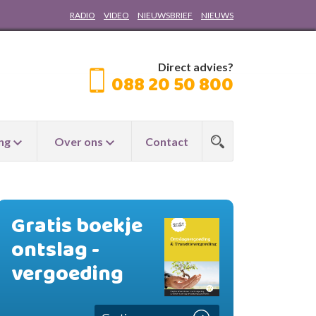
RADIO
VIDEO
NIEUWSBRIEF
NIEUWS
Direct advies?
088 20 50 800
ng
Over ons
Contact
Gratis boekje
ontslag -
vergoeding