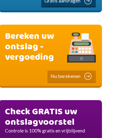
Gratis aanvragen
Bereken uw
ontslag -
vergoeding
Nu berekenen
Check GRATIS uw
ontslagvoorstel
Controle is 100% gratis en vrijblijvend