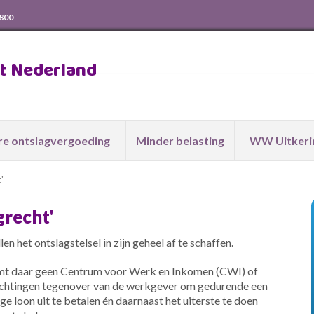
 800
ht Nederland
e ontslagvergoeding
Minder belasting
WW Uitkeri
'
grecht'
het ontslagstelsel in zijn geheel af te schaffen.
omt daar geen Centrum voor Werk en Inkomen (CWI) of
lichtingen tegenover van de werkgever om gedurende een
e loon uit te betalen én daarnaast het uiterste te doen