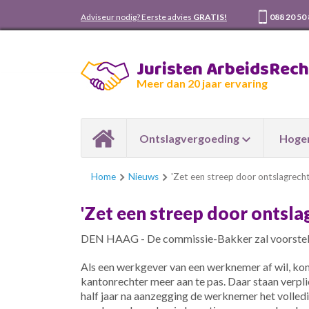
Adviseur nodig? Eerste advies
GRATIS!
088 20 50
Juristen ArbeidsRec
Meer dan 20 jaar ervaring
Ontslagvergoeding
Hoger
Home
Nieuws
'Zet een streep door ontslagrecht
'Zet een streep door ontsla
DEN HAAG - De commissie-Bakker zal voorstellen 
Als een werkgever van een werknemer af wil, k
kantonrechter meer aan te pas. Daar staan verp
half jaar na aanzegging de werknemer het volledig