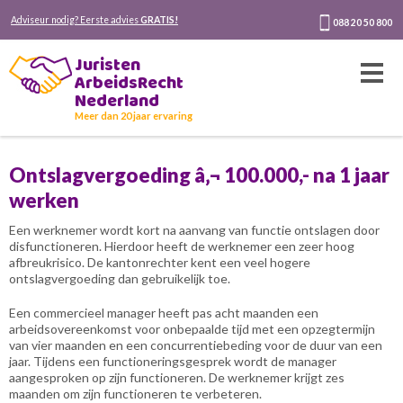
Adviseur nodig? Eerste advies
GRATIS!
088 20 50 800
Juristen
ArbeidsRecht
Nederland
Meer dan 20 jaar ervaring
Ontslagvergoeding â‚¬ 100.000,- na 1 jaar
werken
Een werknemer wordt kort na aanvang van functie ontslagen door
disfunctioneren. Hierdoor heeft de werknemer een zeer hoog
afbreukrisico. De kantonrechter kent een veel hogere
ontslagvergoeding dan gebruikelijk toe.
Een commercieel manager heeft pas acht maanden een
arbeidsovereenkomst voor onbepaalde tijd met een opzegtermijn
van vier maanden en een concurrentiebeding voor de duur van een
jaar. Tijdens een functioneringsgesprek wordt de manager
aangesproken op zijn functioneren. De werknemer krijgt zes
maanden om zijn functioneren te verbeteren.