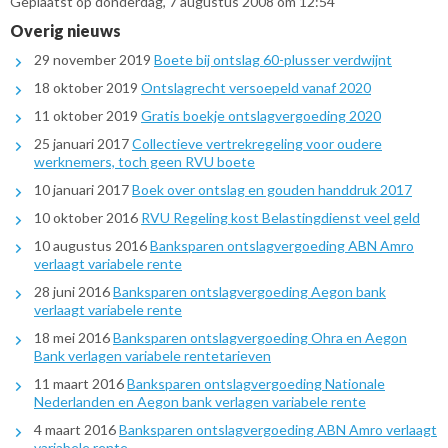
Geplaatst op donderdag, 7 augustus 2008 om 12:54
Overig nieuws
29 november 2019
Boete bij ontslag 60-plusser verdwijnt
18 oktober 2019
Ontslagrecht versoepeld vanaf 2020
11 oktober 2019
Gratis boekje ontslagvergoeding 2020
25 januari 2017
Collectieve vertrekregeling voor oudere
werknemers, toch geen RVU boete
10 januari 2017
Boek over ontslag en gouden handdruk 2017
10 oktober 2016
RVU Regeling kost Belastingdienst veel geld
10 augustus 2016
Banksparen ontslagvergoeding ABN Amro
verlaagt variabele rente
28 juni 2016
Banksparen ontslagvergoeding Aegon bank
verlaagt variabele rente
18 mei 2016
Banksparen ontslagvergoeding Ohra en Aegon
Bank verlagen variabele rentetarieven
11 maart 2016
Banksparen ontslagvergoeding Nationale
Nederlanden en Aegon bank verlagen variabele rente
4 maart 2016
Banksparen ontslagvergoeding ABN Amro verlaagt
variabele rente