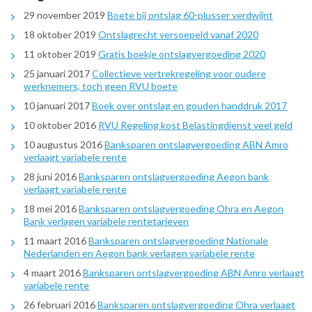
29 november 2019
Boete bij ontslag 60-plusser verdwijnt
18 oktober 2019
Ontslagrecht versoepeld vanaf 2020
11 oktober 2019
Gratis boekje ontslagvergoeding 2020
25 januari 2017
Collectieve vertrekregeling voor oudere
werknemers, toch geen RVU boete
10 januari 2017
Boek over ontslag en gouden handdruk 2017
10 oktober 2016
RVU Regeling kost Belastingdienst veel geld
10 augustus 2016
Banksparen ontslagvergoeding ABN Amro
verlaagt variabele rente
28 juni 2016
Banksparen ontslagvergoeding Aegon bank
verlaagt variabele rente
18 mei 2016
Banksparen ontslagvergoeding Ohra en Aegon
Bank verlagen variabele rentetarieven
11 maart 2016
Banksparen ontslagvergoeding Nationale
Nederlanden en Aegon bank verlagen variabele rente
4 maart 2016
Banksparen ontslagvergoeding ABN Amro verlaagt
variabele rente
26 februari 2016
Banksparen ontslagvergoeding Ohra verlaagt