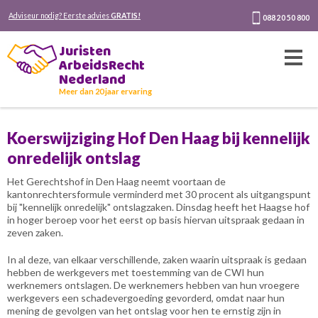
Adviseur nodig? Eerste advies
GRATIS!
088 20 50 800
Juristen
ArbeidsRecht
Nederland
Meer dan 20 jaar ervaring
Koerswijziging Hof Den Haag bij kennelijk
onredelijk ontslag
Het Gerechtshof in Den Haag neemt voortaan de
kantonrechtersformule verminderd met 30 procent als uitgangspunt
bij "kennelijk onredelijk" ontslagzaken. Dinsdag heeft het Haagse hof
in hoger beroep voor het eerst op basis hiervan uitspraak gedaan in
zeven zaken.
In al deze, van elkaar verschillende, zaken waarin uitspraak is gedaan
hebben de werkgevers met toestemming van de CWI hun
werknemers ontslagen. De werknemers hebben van hun vroegere
werkgevers een schadevergoeding gevorderd, omdat naar hun
mening de gevolgen van het ontslag voor hen te ernstig zijn in