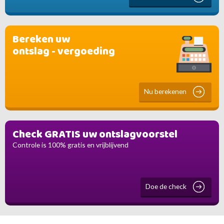
Bereken uw
ontslag - vergoeding
Nu berekenen
Check GRATIS uw ontslagvoorstel
Controle is 100% gratis en vrijblijvend
Doe de check