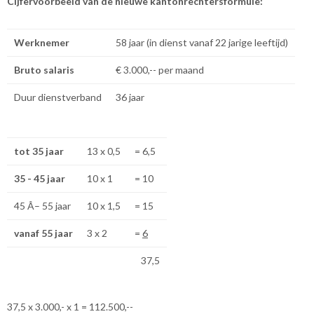
Cijfervoorbeeld van de nieuwe kantonrechtersformule:
Werknemer
58 jaar (in dienst vanaf 22 jarige leeftijd)
Bruto salaris
€ 3.000,-- per maand
Duur dienstverband
36 jaar
tot 35 jaar
13 x 0,5
= 6,5
35 - 45 jaar
10 x 1
= 10
45 Â– 55 jaar
10 x 1,5
= 15
vanaf 55 jaar
3 x 2
=
6
37,5
37,5 x 3.000,- x 1 = 112.500,--