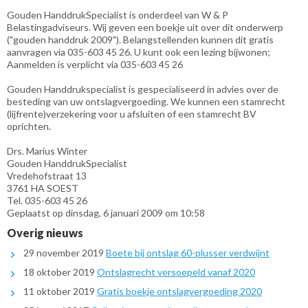
Gouden HanddrukSpecialist is onderdeel van W & P
Belastingadviseurs. Wij geven een boekje uit over dit onderwerp
("gouden handdruk 2009"). Belangstellenden kunnen dit gratis
aanvragen via 035-603 45 26. U kunt ook een lezing bijwonen;
Aanmelden is verplicht via 035-603 45 26
Gouden Handdrukspecialist is gespecialiseerd in advies over de
besteding van uw ontslagvergoeding. We kunnen een stamrecht
(lijfrente)verzekering voor u afsluiten of een stamrecht BV
oprichten.
Drs. Marius Winter
Gouden HanddrukSpecialist
Vredehofstraat 13
3761 HA SOEST
Tel. 035-603 45 26
Geplaatst op dinsdag, 6 januari 2009 om 10:58
Overig nieuws
29 november 2019
Boete bij ontslag 60-plusser verdwijnt
18 oktober 2019
Ontslagrecht versoepeld vanaf 2020
11 oktober 2019
Gratis boekje ontslagvergoeding 2020