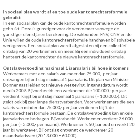
In sociaal plan wordt af en toe oude kantonrechtersformule
gebruikt
In een sociaal plan kan de oude kantonrechtersformule worden
gebruikt. Deze is gunstiger voor de werknemer vanwege de
gunstiger dienstjaren berekening. De vakbonden FNV, CNV en de
Unie willen de oude kantonrechtersformule handhaven bij solvabele
werkgevers. Een sociaal plan wordt afgesloten bij een collectief
ontslag van 20 werknemers en meer. Bij een individueel ontslag
hanteert de kantonrechter de nieuwe kantonrechtersformule.
Ontslagvergoeding maximaal 1 jaarsalaris bij hoge inkomens
Werknemers met een salaris van meer dan 75.000,- per jaar
ontvangen bij ontslag maximaal 1 jaarsalaris. Dit plan van Minister
Donner gaat leiden tot nieuwe wetgeving. Ingangsdatum wordt
medio 2009. Bijvoorbeeld: een werknemer die 100.000,- per jaar
verdient, krijgt bij ontslag maximaal 1 jaarsalaris (= 100.000,-). Dit
geldt ook bij zeer lange dienstverbanden. Voor werknemers die een
salaris van minder dan 75.000,- per jaar verdienen blijft de
kantonrechtersformule bestaan. De ontslagvergoeding kan enkele
jaarsalarissen bedragen. Bijvoorbeeld: Werknemer verdient 36.000,-
per jaar (= 3.000,- per maand). Werknemer is 50 jaar oud en werkt 20
jaar bij werkgever. Bij ontslag ontvangt de werknemer 20
maandsalarissen (20 * 3.000 = 60.000).