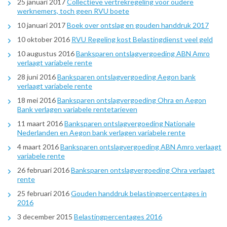
25 januari 2017
Collectieve vertrekregeling voor oudere
werknemers, toch geen RVU boete
10 januari 2017
Boek over ontslag en gouden handdruk 2017
10 oktober 2016
RVU Regeling kost Belastingdienst veel geld
10 augustus 2016
Banksparen ontslagvergoeding ABN Amro
verlaagt variabele rente
28 juni 2016
Banksparen ontslagvergoeding Aegon bank
verlaagt variabele rente
18 mei 2016
Banksparen ontslagvergoeding Ohra en Aegon
Bank verlagen variabele rentetarieven
11 maart 2016
Banksparen ontslagvergoeding Nationale
Nederlanden en Aegon bank verlagen variabele rente
4 maart 2016
Banksparen ontslagvergoeding ABN Amro verlaagt
variabele rente
26 februari 2016
Banksparen ontslagvergoeding Ohra verlaagt
rente
25 februari 2016
Gouden handdruk belastingpercentages in
2016
3 december 2015
Belastingpercentages 2016