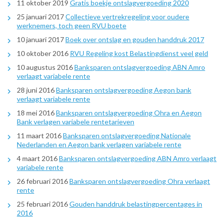
11 oktober 2019
Gratis boekje ontslagvergoeding 2020
25 januari 2017
Collectieve vertrekregeling voor oudere
werknemers, toch geen RVU boete
10 januari 2017
Boek over ontslag en gouden handdruk 2017
10 oktober 2016
RVU Regeling kost Belastingdienst veel geld
10 augustus 2016
Banksparen ontslagvergoeding ABN Amro
verlaagt variabele rente
28 juni 2016
Banksparen ontslagvergoeding Aegon bank
verlaagt variabele rente
18 mei 2016
Banksparen ontslagvergoeding Ohra en Aegon
Bank verlagen variabele rentetarieven
11 maart 2016
Banksparen ontslagvergoeding Nationale
Nederlanden en Aegon bank verlagen variabele rente
4 maart 2016
Banksparen ontslagvergoeding ABN Amro verlaagt
variabele rente
26 februari 2016
Banksparen ontslagvergoeding Ohra verlaagt
rente
25 februari 2016
Gouden handdruk belastingpercentages in
2016