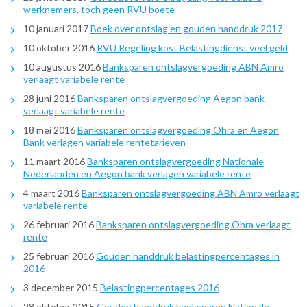
werknemers, toch geen RVU boete
10 januari 2017
Boek over ontslag en gouden handdruk 2017
10 oktober 2016
RVU Regeling kost Belastingdienst veel geld
10 augustus 2016
Banksparen ontslagvergoeding ABN Amro
verlaagt variabele rente
28 juni 2016
Banksparen ontslagvergoeding Aegon bank
verlaagt variabele rente
18 mei 2016
Banksparen ontslagvergoeding Ohra en Aegon
Bank verlagen variabele rentetarieven
11 maart 2016
Banksparen ontslagvergoeding Nationale
Nederlanden en Aegon bank verlagen variabele rente
4 maart 2016
Banksparen ontslagvergoeding ABN Amro verlaagt
variabele rente
26 februari 2016
Banksparen ontslagvergoeding Ohra verlaagt
rente
25 februari 2016
Gouden handdruk belastingpercentages in
2016
3 december 2015
Belastingpercentages 2016
28 oktober 2015
Gouden handdruk banksparen Nationale