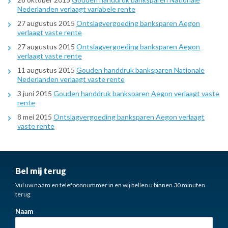
Nederlanden verlaagt variabele rente
27 augustus 2015
Ontslagvergoeding banksparen Aegon
verlaagt vaste rente
27 augustus 2015
Ontslagvergoeding banksparen Aegon
verlaagt vaste rente
11 augustus 2015
Gouden handdruk banksparen Nationale
Nederlanden verlaagt vaste rente
3 juni 2015
Gouden handdruk banksparen Aegon verlaagt vaste
rente
8 mei 2015
Ontslagvergoeding banksparen Aegon verlaagt
vaste rente
Bel mij terug
Vul uw naam en telefoonnummer in en wij bellen u binnen 30 minuten
terug
Naam