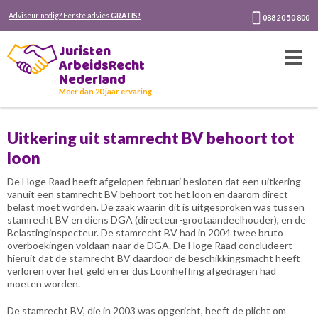
Adviseur nodig? Eerste advies
GRATIS!
088 20 50 800
Juristen
ArbeidsRecht
Nederland
Meer dan 20 jaar ervaring
Uitkering uit stamrecht BV behoort tot
loon
De Hoge Raad heeft afgelopen februari besloten dat een uitkering
vanuit een stamrecht BV behoort tot het loon en daarom direct
belast moet worden. De zaak waarin dit is uitgesproken was tussen
stamrecht BV en diens DGA (directeur-grootaandeelhouder), en de
Belastinginspecteur. De stamrecht BV had in 2004 twee bruto
overboekingen voldaan naar de DGA. De Hoge Raad concludeert
hieruit dat de stamrecht BV daardoor de beschikkingsmacht heeft
verloren over het geld en er dus Loonheffing afgedragen had
moeten worden.
De stamrecht BV, die in 2003 was opgericht, heeft de plicht om