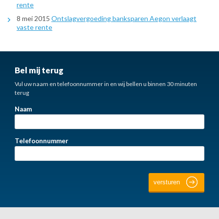
rente
8 mei 2015
Ontslagvergoeding banksparen Aegon verlaagt
vaste rente
Bel mij terug
Vul uw naam en telefoonnummer in en wij bellen u binnen 30 minuten
terug
Naam
Telefoonnummer