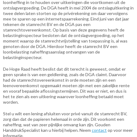
loonheffing in te houden over uitkeringen die voortkomen uit de
ontslagvergoeding. De DGA heeft in mei 2004 de ontslaguitkering in
twee delen laten storten op de privérekening om daar vervolgens
mee te sparen op een internetspaarrekening. Eind juni van dat jaar
tekenen de stamrecht BV en de DGA pas een
stamrechtovereenkomst. Op basis van deze gegevens heeft de
belastinginspecteur besloten dat de ontslagvergoeding, op het
moment waarop de stamrechtvrijstelling van toepassing is, al was
genoten door de DGA. Hierdoor heeft de stamrecht BV een
loonbelasting naheffingsaanslag ontvangen van de
belastinginspecteur.
De Hoge Raad heeft beslist dat dit terecht is geweest, omdat er
geen sprake is van een geldlening, zoals de DGA claimt. Daarvoor
had de stamrechtovereenkomst in orde moeten zijn en een
leenovereenkomst opgemaakt moeten zijn met een zakelijke rente
en vooraf bepaalde aflossingstermijnen. Dit was er niet, en dus is
het te zien als een uitkering waarover loonheffing betaald moet
worden.
Stel u wilt een lening afsluiten voor privé vanuit de stamrecht BV,
zorg dan dat de papieren helemaal in orde zijn. Dit voorkomt een
naheffing, wat van zeer pijnlijke omvang kan zijn. Gouden
HanddrukSpecialist kan u hierbij helpen. Neem
contact
op voor meer
informatie.