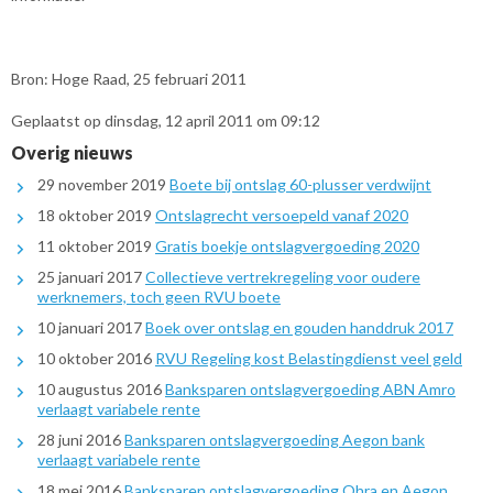
Bron: Hoge Raad, 25 februari 2011
Geplaatst op dinsdag, 12 april 2011 om 09:12
Overig nieuws
29 november 2019
Boete bij ontslag 60-plusser verdwijnt
18 oktober 2019
Ontslagrecht versoepeld vanaf 2020
11 oktober 2019
Gratis boekje ontslagvergoeding 2020
25 januari 2017
Collectieve vertrekregeling voor oudere
werknemers, toch geen RVU boete
10 januari 2017
Boek over ontslag en gouden handdruk 2017
10 oktober 2016
RVU Regeling kost Belastingdienst veel geld
10 augustus 2016
Banksparen ontslagvergoeding ABN Amro
verlaagt variabele rente
28 juni 2016
Banksparen ontslagvergoeding Aegon bank
verlaagt variabele rente
18 mei 2016
Banksparen ontslagvergoeding Ohra en Aegon