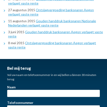
verlaagt vaste rente
27 augustus 2015
Ontslagvergoeding banksparen Aegon
verlaagt vaste rente
11 augustus 2015
Gouden handdruk banksparen Nationale
Nederlanden verlaagt vaste rente
3 juni 2015
Gouden handdruk banksparen Aegon verlaagt vaste
rente
8 mei 2015
Ontslagvergoeding banksparen Aegon verlaagt
vaste rente
Bel mij terug
Vul uw naam en telefoonnummer in en wij bellen u binnen 30 minuten
terug
Naam
Telefoonnummer