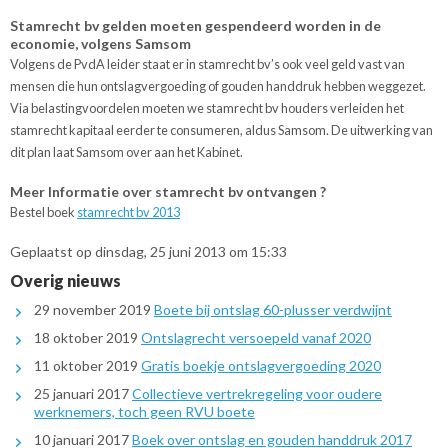
Stamrecht bv gelden moeten gespendeerd worden in de
economie, volgens Samsom
Volgens de PvdA leider staat er in stamrecht bv’s ook veel geld vast van
mensen die hun ontslagvergoeding of gouden handdruk hebben weggezet.
Via belastingvoordelen moeten we stamrecht bv houders verleiden het
stamrecht kapitaal eerder te consumeren, aldus Samsom. De uitwerking van
dit plan laat Samsom over aan het Kabinet.
Meer Informatie over stamrecht bv ontvangen ?
Bestel boek
stamrecht bv 2013
Geplaatst op dinsdag, 25 juni 2013 om 15:33
Overig nieuws
29 november 2019
Boete bij ontslag 60-plusser verdwijnt
18 oktober 2019
Ontslagrecht versoepeld vanaf 2020
11 oktober 2019
Gratis boekje ontslagvergoeding 2020
25 januari 2017
Collectieve vertrekregeling voor oudere
werknemers, toch geen RVU boete
10 januari 2017
Boek over ontslag en gouden handdruk 2017