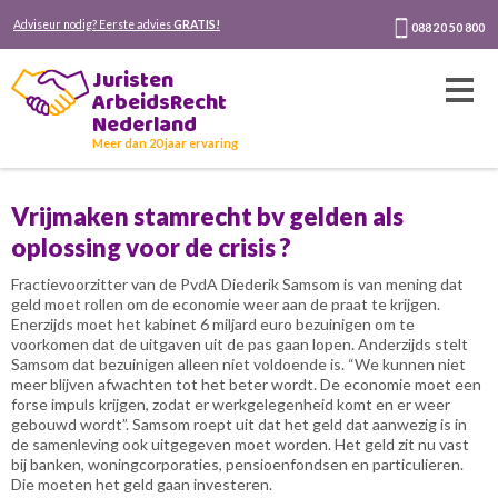
Adviseur nodig? Eerste advies
GRATIS!
088 20 50 800
Juristen
ArbeidsRecht
Nederland
Meer dan 20 jaar ervaring
Vrijmaken stamrecht bv gelden als
oplossing voor de crisis ?
Fractievoorzitter van de PvdA Diederik Samsom is van mening dat
geld moet rollen om de economie weer aan de praat te krijgen.
Enerzijds moet het kabinet 6 miljard euro bezuinigen om te
voorkomen dat de uitgaven uit de pas gaan lopen. Anderzijds stelt
Samsom dat bezuinigen alleen niet voldoende is. “We kunnen niet
meer blijven afwachten tot het beter wordt. De economie moet een
forse impuls krijgen, zodat er werkgelegenheid komt en er weer
gebouwd wordt”. Samsom roept uit dat het geld dat aanwezig is in
de samenleving ook uitgegeven moet worden. Het geld zit nu vast
bij banken, woningcorporaties, pensioenfondsen en particulieren.
Die moeten het geld gaan investeren.