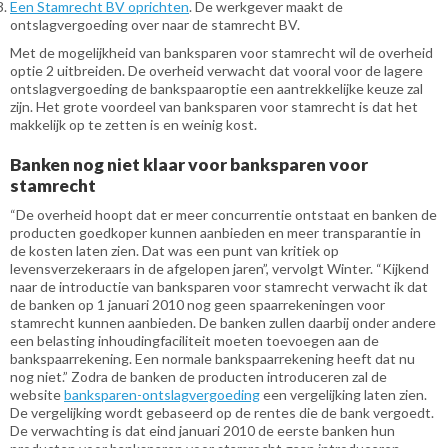
Een Stamrecht BV oprichten
. De werkgever maakt de
ontslagvergoeding over naar de stamrecht BV.
Met de mogelijkheid van banksparen voor stamrecht wil de overheid
optie 2 uitbreiden. De overheid verwacht dat vooral voor de lagere
ontslagvergoeding de bankspaaroptie een aantrekkelijke keuze zal
zijn. Het grote voordeel van banksparen voor stamrecht is dat het
makkelijk op te zetten is en weinig kost.
Banken nog niet klaar voor banksparen voor
stamrecht
“De overheid hoopt dat er meer concurrentie ontstaat en banken de
producten goedkoper kunnen aanbieden en meer transparantie in
de kosten laten zien. Dat was een punt van kritiek op
levensverzekeraars in de afgelopen jaren”, vervolgt Winter. “Kijkend
naar de introductie van banksparen voor stamrecht verwacht ik dat
de banken op 1 januari 2010 nog geen spaarrekeningen voor
stamrecht kunnen aanbieden. De banken zullen daarbij onder andere
een belasting inhoudingfaciliteit moeten toevoegen aan de
bankspaarrekening. Een normale bankspaarrekening heeft dat nu
nog niet.” Zodra de banken de producten introduceren zal de
website
banksparen-ontslagvergoeding
een vergelijking laten zien.
De vergelijking wordt gebaseerd op de rentes die de bank vergoedt.
De verwachting is dat eind januari 2010 de eerste banken hun