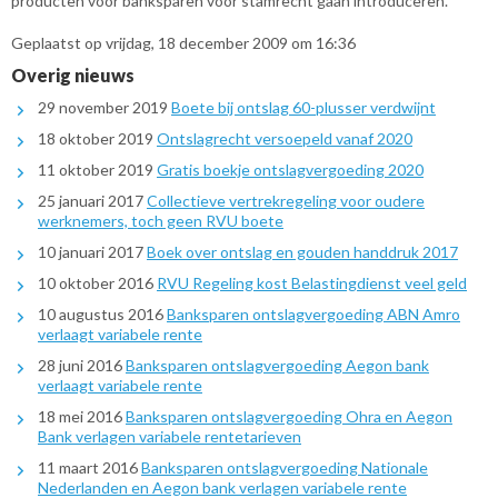
producten voor banksparen voor stamrecht gaan introduceren.
Geplaatst op vrijdag, 18 december 2009 om 16:36
Overig nieuws
29 november 2019
Boete bij ontslag 60-plusser verdwijnt
18 oktober 2019
Ontslagrecht versoepeld vanaf 2020
11 oktober 2019
Gratis boekje ontslagvergoeding 2020
25 januari 2017
Collectieve vertrekregeling voor oudere
werknemers, toch geen RVU boete
10 januari 2017
Boek over ontslag en gouden handdruk 2017
10 oktober 2016
RVU Regeling kost Belastingdienst veel geld
10 augustus 2016
Banksparen ontslagvergoeding ABN Amro
verlaagt variabele rente
28 juni 2016
Banksparen ontslagvergoeding Aegon bank
verlaagt variabele rente
18 mei 2016
Banksparen ontslagvergoeding Ohra en Aegon
Bank verlagen variabele rentetarieven
11 maart 2016
Banksparen ontslagvergoeding Nationale
Nederlanden en Aegon bank verlagen variabele rente