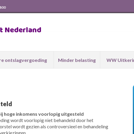
 800
ht Nederland
e ontslagvergoeding
Minder belasting
WW Uitkeri
teld
ij hoge inkomens voorlopig uitgesteld
ding wordt voorlopig niet behandeld door het
rstel wordt gezien als controversieel en behandeling
 verkiezingen.