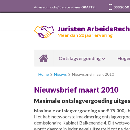
Adviseur nodig? Eerste advies
GRATIS!
088 20 50
Juristen ArbeidsRec
Meer dan 20 jaar ervaring
Ontslagvergoeding
Hoger
Home
Nieuws
Nieuwsbrief maart 2010
Nieuwsbrief maart 2010
Maximale ontslagvergoeding uitges
Maximale ontslagvergoeding van € 75.000,- b
Het kabinetsvoorstel maximering ontslagvergoe
demissionaire Kabinet Balkenende 4. Dit wetsvoo
wordt daarom in ieder geval uitgesteld tot na de