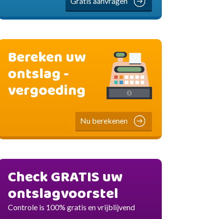
Gratis aanvragen
Bereken uw
ontslag -
vergoeding
Nu berekenen
Check GRATIS uw
ontslagvoorstel
Controle is 100% gratis en vrijblijvend