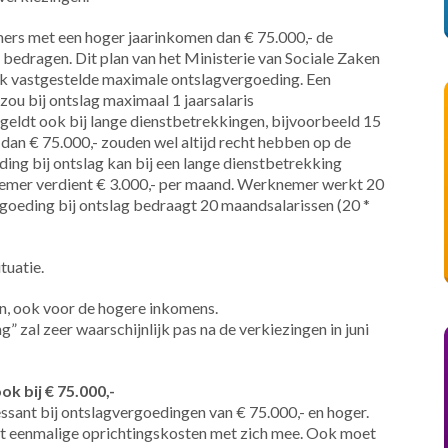
mers met een hoger jaarinkomen dan € 75.000,- de
edragen. Dit plan van het Ministerie van Sociale Zaken
jk vastgestelde maximale ontslagvergoeding. Een
ou bij ontslag maximaal 1 jaarsalaris
geldt ook bij lange dienstbetrekkingen, bijvoorbeeld 15
dan € 75.000,- zouden wel altijd recht hebben op de
ing bij ontslag kan bij een lange dienstbetrekking
knemer verdient € 3.000,- per maand. Werknemer werkt 20
ergoeding bij ontslag bedraagt 20 maandsalarissen (20 *
tuatie.
n, ook voor de hogere inkomens.
zal zeer waarschijnlijk pas na de verkiezingen in juni
k bij € 75.000,-
essant bij ontslagvergoedingen van € 75.000,- en hoger.
gt eenmalige oprichtingskosten met zich mee. Ook moet