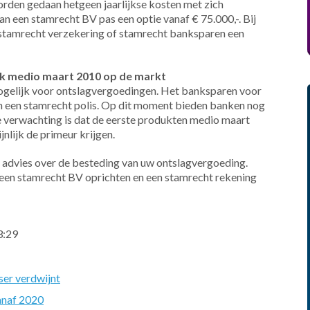
worden gedaan hetgeen jaarlijkse kosten met zich
n een stamrecht BV pas een optie vanaf € 75.000,-. Bij
n stamrecht verzekering of stamrecht banksparen een
jk medio maart 2010 op de markt
ogelijk voor ontslagvergoedingen. Het banksparen voor
van een stamrecht polis. Op dit moment bieden banken nog
 verwachting is dat de eerste produkten medio maart
lijk de primeur krijgen.
 advies over de besteding van uw ontslagvergoeding.
 een stamrecht BV oprichten en een stamrecht rekening
3:29
ser verdwijnt
anaf 2020