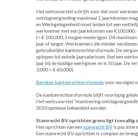
Het wetsvoorstel schrijft voor dat voor werkne
ontslagvergoeding maximaal 1 jaarinkomen mag b
en Werkgelegenheid moet leiden tot een wetteli
werknemer met een jaarinkomen van €100.000,- z
(= € 100.000,-) mogen meekrijgen. Dit maximum 
jaar of langer. Werknemers die minder verdienen 
gebruikelijke kantonrechtersformule. De vergoed
oplopen tot enkele jaarsalarissen. Stel een wer
jaar bij de huidige werkgever en is 50 jaar. De v
3.000 = € 60.000).
Bereken kantonrechtersformule
voor uw eigen si
De kantonrechtersformule blijft voorlopig gelde
Het wetsvoorstel “maximering ontslagvergoeding” 
2010 opnieuw behandeld worden.
Stamrecht BV oprichten grens ligt toevallig oo
Het oprichten van een
stamrecht BV
is pas inter
Een stamrecht BV oprichten is complex en bren