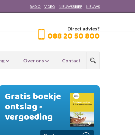
RADIO
VIDEO
NIEUWSBRIEF
NIEUWS
Direct advies?
088 20 50 800
ng
Over ons
Contact
Gratis boekje
ontslag -
vergoeding