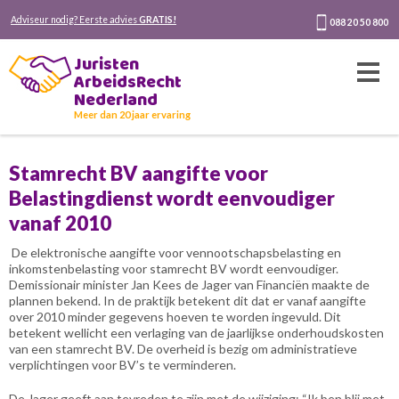
Adviseur nodig? Eerste advies
GRATIS!
088 20 50 800
Juristen
ArbeidsRecht
Nederland
Meer dan 20 jaar ervaring
Stamrecht BV aangifte voor
Belastingdienst wordt eenvoudiger
vanaf 2010
De elektronische aangifte voor vennootschapsbelasting en
inkomstenbelasting voor stamrecht BV wordt eenvoudiger.
Demissionair minister Jan Kees de Jager van Financiën maakte de
plannen bekend. In de praktijk betekent dit dat er vanaf aangifte
over 2010 minder gegevens hoeven te worden ingevuld. Dit
betekent wellicht een verlaging van de jaarlijkse onderhoudskosten
van een stamrecht BV. De overheid is bezig om administratieve
verplichtingen voor BV’s te verminderen.
De Jager geeft aan tevreden te zijn met de wijziging: “Ik ben blij met