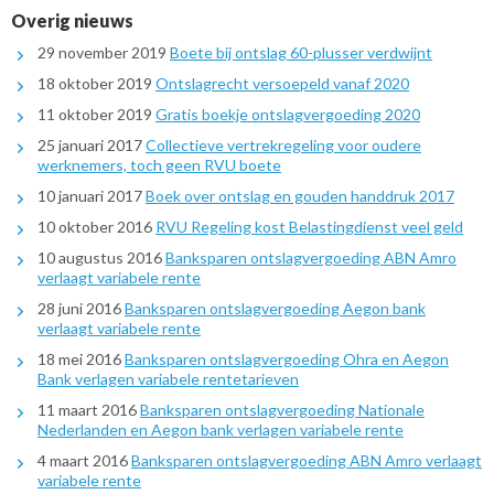
Overig nieuws
29 november 2019
Boete bij ontslag 60-plusser verdwijnt
18 oktober 2019
Ontslagrecht versoepeld vanaf 2020
11 oktober 2019
Gratis boekje ontslagvergoeding 2020
25 januari 2017
Collectieve vertrekregeling voor oudere
werknemers, toch geen RVU boete
10 januari 2017
Boek over ontslag en gouden handdruk 2017
10 oktober 2016
RVU Regeling kost Belastingdienst veel geld
10 augustus 2016
Banksparen ontslagvergoeding ABN Amro
verlaagt variabele rente
28 juni 2016
Banksparen ontslagvergoeding Aegon bank
verlaagt variabele rente
18 mei 2016
Banksparen ontslagvergoeding Ohra en Aegon
Bank verlagen variabele rentetarieven
11 maart 2016
Banksparen ontslagvergoeding Nationale
Nederlanden en Aegon bank verlagen variabele rente
4 maart 2016
Banksparen ontslagvergoeding ABN Amro verlaagt
variabele rente